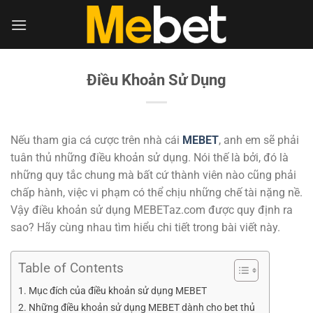
Bỏ
qua
nội
dung
Điều Khoản Sử Dụng
Nếu tham gia cá cược trên nhà cái
MEBET
, anh em sẽ phải
tuân thủ những điều khoản sử dụng. Nói thế là bởi, đó là
những quy tắc chung mà bất cứ thành viên nào cũng phải
chấp hành, việc vi phạm có thể chịu những chế tài nặng nề.
Vậy điều khoản sử dụng MEBETaz.com được quy định ra
sao? Hãy cùng nhau tìm hiểu chi tiết trong bài viết này.
Table of Contents
Mục đích của điều khoản sử dụng MEBET
Những điều khoản sử dụng MEBET dành cho bet thủ