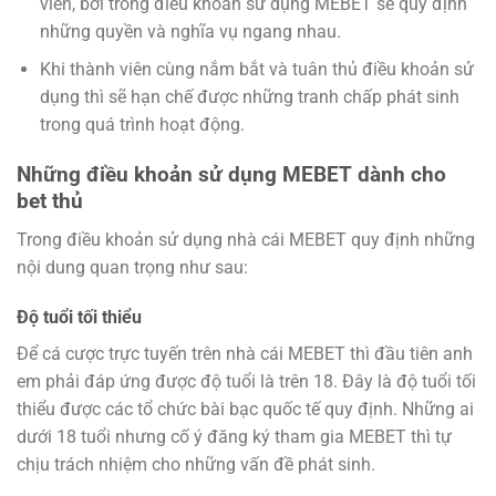
viên, bởi trong điều khoản sử dụng
MEBET
sẽ quy định
những quyền và nghĩa vụ ngang nhau.
Khi thành viên cùng nắm bắt và tuân thủ điều khoản sử
dụng thì sẽ hạn chế được những tranh chấp phát sinh
trong quá trình hoạt động.
Những điều khoản sử dụng MEBET
dành cho
bet thủ
Trong điều khoản sử dụng nhà cái
MEBET
quy định những
nội dung quan trọng như sau:
Độ tuổi tối thiểu
Để cá cược trực tuyến trên nhà cái
MEBET
thì đầu tiên anh
em phải đáp ứng được độ tuổi là trên 18. Đây là độ tuổi tối
thiểu được các tổ chức bài bạc quốc tế quy định. Những ai
dưới 18 tuổi nhưng cố ý đăng ký tham gia
MEBET
thì tự
chịu trách nhiệm cho những vấn đề phát sinh.