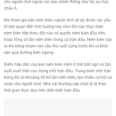
cho người chơi ngoài các kèo chính thống như tài xỉu hay
châu Á.
Khi tham gia kèo ném biên, người chơi sẽ dự đoán các yếu
tố liên quan đến tình huống này như đội nào thực hiện
ném biên tiếp theo, đội nào có quyền ném biên đầu tiên,
hoặc tổng số lần ném biên trong cả trận đấu. Ném biên xảy
ra khi bóng chạm vào cầu thủ cuối cùng trước khi ra khỏi
sân qua đường biên ngang.
Điểm hấp dẫn của kèo ném biên nằm ở tính bất ngờ và tần
suất xuất hiện cao trong mỗi trận đấu. Trung bình một trận
bóng đá có khoảng 40-60 lần ném biên, tạo nhiều cơ hội cá
cược cho người chơi. Nhà cái thường cập nhật tỷ lệ theo
thời gian thực dựa trên diễn biến trận đấu.