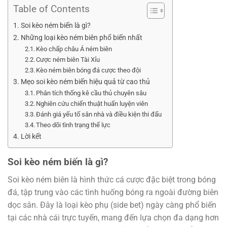
Table of Contents
Soi kèo ném biến là gì?
Những loại kèo ném biên phổ biến nhất
Kèo chấp châu Á ném biên
Cược ném biên Tài Xỉu
Kèo ném biên bóng đá cược theo đội
Mẹo soi kèo ném biến hiệu quả từ cao thủ
Phân tích thống kê cầu thủ chuyên sâu
Nghiên cứu chiến thuật huấn luyện viên
Đánh giá yếu tố sân nhà và điều kiện thi đấu
Theo dõi tình trạng thể lực
Lời kết
Soi kèo ném biến là gì?
Soi kèo ném biên là hình thức cá cược đặc biệt trong bóng
đá, tập trung vào các tình huống bóng ra ngoài đường biên
dọc sân. Đây là loại kèo phụ (side bet) ngày càng phổ biến
tại các nhà cái trực tuyến, mang đến lựa chọn đa dạng hơn