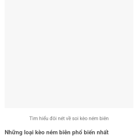
Tìm hiểu đôi nét về soi kèo ném biên
Những loại kèo ném biên phổ biến nhất