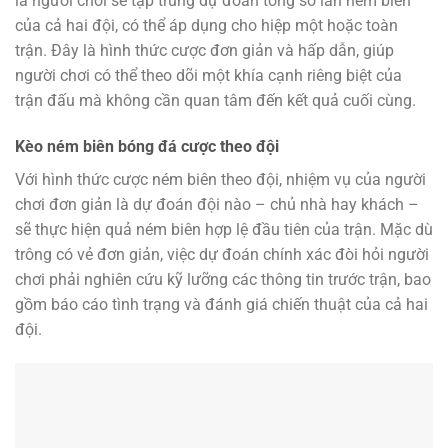
là người chơi sẽ tập trung dự đoán tổng số lần ném biên
của cả hai đội, có thể áp dụng cho hiệp một hoặc toàn
trận. Đây là hình thức cược đơn giản và hấp dẫn, giúp
người chơi có thể theo dõi một khía cạnh riêng biệt của
trận đấu mà không cần quan tâm đến kết quả cuối cùng.
Kèo ném biên bóng đá cược theo đội
Với hình thức cược ném biên theo đội, nhiệm vụ của người
chơi đơn giản là dự đoán đội nào – chủ nhà hay khách –
sẽ thực hiện quả ném biên hợp lệ đầu tiên của trận. Mặc dù
trông có vẻ đơn giản, việc dự đoán chính xác đòi hỏi người
chơi phải nghiên cứu kỹ lưỡng các thông tin trước trận, bao
gồm báo cáo tình trạng và đánh giá chiến thuật của cả hai
đội.