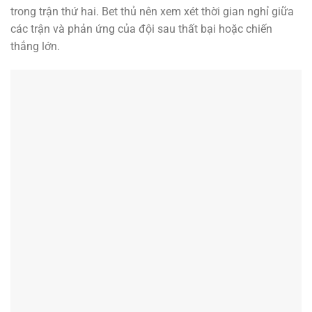
trong trận thứ hai. Bet thủ nên xem xét thời gian nghỉ giữa
các trận và phản ứng của đội sau thất bại hoặc chiến
thắng lớn.