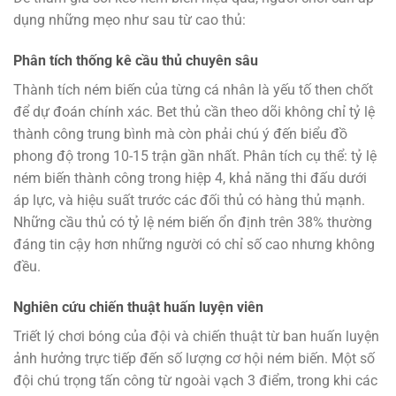
dụng những mẹo như sau từ cao thủ:
Phân tích thống kê cầu thủ chuyên sâu
Thành tích ném biến của từng cá nhân là yếu tố then chốt
để dự đoán chính xác. Bet thủ cần theo dõi không chỉ tỷ lệ
thành công trung bình mà còn phải chú ý đến biểu đồ
phong độ trong 10-15 trận gần nhất. Phân tích cụ thể: tỷ lệ
ném biến thành công trong hiệp 4, khả năng thi đấu dưới
áp lực, và hiệu suất trước các đối thủ có hàng thủ mạnh.
Những cầu thủ có tỷ lệ ném biến ổn định trên 38% thường
đáng tin cậy hơn những người có chỉ số cao nhưng không
đều.
Nghiên cứu chiến thuật huấn luyện viên
Triết lý chơi bóng của đội và chiến thuật từ ban huấn luyện
ảnh hưởng trực tiếp đến số lượng cơ hội ném biến. Một số
đội chú trọng tấn công từ ngoài vạch 3 điểm, trong khi các