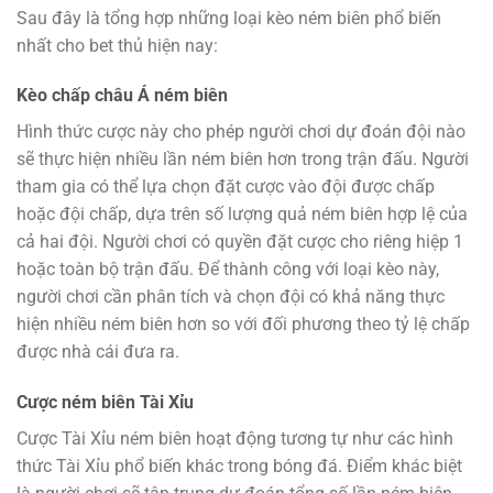
Sau đây là tổng hợp những loại kèo ném biên phổ biến
nhất cho bet thủ hiện nay:
Kèo chấp châu Á ném biên
Hình thức cược này cho phép người chơi dự đoán đội nào
sẽ thực hiện nhiều lần ném biên hơn trong trận đấu. Người
tham gia có thể lựa chọn đặt cược vào đội được chấp
hoặc đội chấp, dựa trên số lượng quả ném biên hợp lệ của
cả hai đội. Người chơi có quyền đặt cược cho riêng hiệp 1
hoặc toàn bộ trận đấu. Để thành công với loại kèo này,
người chơi cần phân tích và chọn đội có khả năng thực
hiện nhiều ném biên hơn so với đối phương theo tỷ lệ chấp
được nhà cái đưa ra.
Cược ném biên Tài Xỉu
Cược Tài Xỉu ném biên hoạt động tương tự như các hình
thức Tài Xỉu phổ biến khác trong bóng đá. Điểm khác biệt